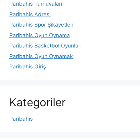
Paribahis Turnuvaları
Paribahis Adresi
Paribahis Spor Şikayetleri
Paribahis Oyun Oynama
Paribahis Basketbol Oyunları
Paribahis Oyun Oynamak
Paribahis Giriş
Kategoriler
Paribahis