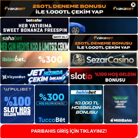
×
PARIBAHIS GİRİŞ İÇİN TIKLAYINIZ!