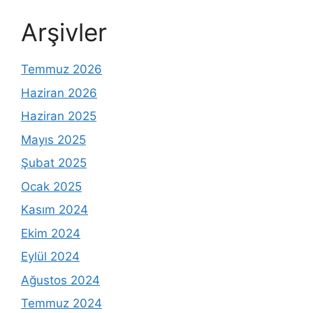
Arşivler
Temmuz 2026
Haziran 2026
Haziran 2025
Mayıs 2025
Şubat 2025
Ocak 2025
Kasım 2024
Ekim 2024
Eylül 2024
Ağustos 2024
Temmuz 2024