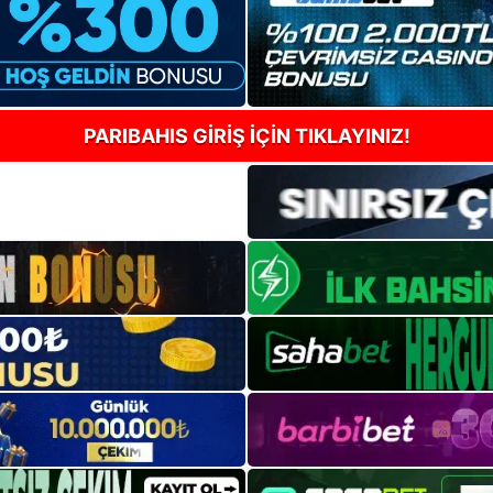
PARIBAHIS GİRİŞ İÇİN TIKLAYINIZ!