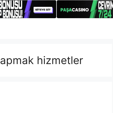
yapmak hizmetler