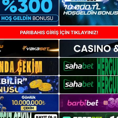
PARIBAHIS GİRİŞ İÇİN TIKLAYINIZ!