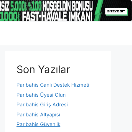
Son Yazılar
Paribahis Canlı Destek Hizmeti
Paribahis Üyesi Olun
Paribahis Giriş Adresi
Paribahis Altyapısı
Paribahis Güvenlik