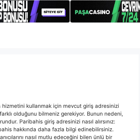
hizmetini kullanmak için mevcut giriş adresinizi
in farklı olduğunu bilmeniz gerekiyor. Bunun nedeni,
ndur. Paribahis giriş adresinizi nasıl alırsınız:
ahis hakkında daha fazla bilgi edinebilirsiniz.
ıcılarını nasıl mutlu edeceğini bilen ünlü bir