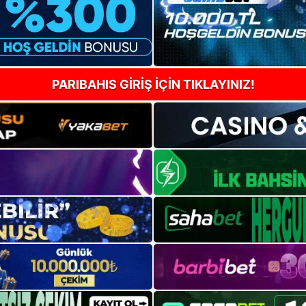
PARIBAHIS GİRİŞ İÇİN TIKLAYINIZ!