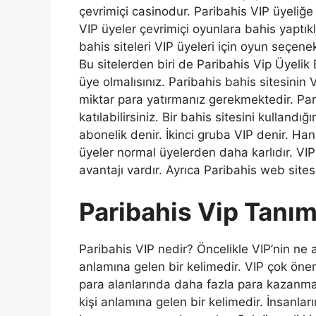
çevrimiçi casinodur. Paribahis VIP üyeliğe
VIP üyeler çevrimiçi oyunlara bahis yaptıkl
bahis siteleri VIP üyeleri için oyun seçene
Bu sitelerden biri de Paribahis Vip Üyelik 
üye olmalısınız. Paribahis bahis sitesinin 
miktar para yatırmanız gerekmektedir. Pa
katılabilirsiniz. Bir bahis sitesini kullandığı
abonelik denir. İkinci gruba VIP denir. Hang
üyeler normal üyelerden daha karlıdır. VIP 
avantajı vardır. Ayrıca Paribahis web sitesin
Paribahis Vip Tanım
Paribahis VIP nedir? Öncelikle VIP’nin ne 
anlamına gelen bir kelimedir. VIP çok öneml
para alanlarında daha fazla para kazanmas
kişi anlamına gelen bir kelimedir. İnsanlar