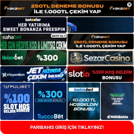
×
PARIBAHIS GİRİŞ İÇİN TIKLAYINIZ!