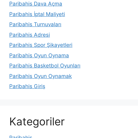
Paribahis Dava Açma
Paribahis İptal Maliyeti
Paribahis Turnuvaları
Paribahis Adresi
Paribahis Spor Şikayetleri
Paribahis Oyun Oynama
Paribahis Basketbol Oyunları
Paribahis Oyun Oynamak
Paribahis Giriş
Kategoriler
Paribahis