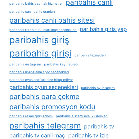
paribahis canli
paribahis bahis yapmak hizmetler
paribahis canlı bahis oranları
paribahis canlı bahis sitesi
paribahis giris yap
paribahis futbol tutkunları maç seçenekleri
paribahis giriş
paribahis girişi
paribahis hizmetleri
paribahis instagram
paribahis kayıt süreci
paribahis lisanslama spor seçenekleri
paribahis oyun endüstrisine hitap ediyor
paribahis oyun seçenekleri
paribahis oyun seçimi
paribahis para çekme
paribahis promosyon kodu
paribahis resmi giriş adresi
paribahis sistemi üyelik işlemleri
paribahis telegram
paribahis tv
paribahis tv canli maç
paribahis tv izle