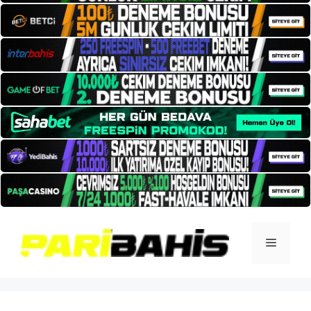
İçeriğe
atla
Menü