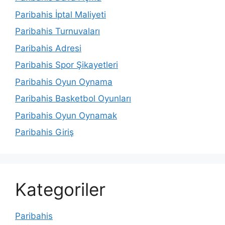
Paribahis İptal Maliyeti
Paribahis Turnuvaları
Paribahis Adresi
Paribahis Spor Şikayetleri
Paribahis Oyun Oynama
Paribahis Basketbol Oyunları
Paribahis Oyun Oynamak
Paribahis Giriş
Kategoriler
Paribahis