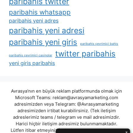
paribahis twitter
paribahis whatsapp
paribahis yeni adres
paribahis yeni adresi
paribahis yeni giris
paribahis çevrimiçi bahis
twitter paribahis
paribahis çevrimiçi casinolar
yeni giris paribahis
Avrasya'nın en büyük reklam platformunda olmak için
Microsoft Teams:
reklam@avrasyamarketing.com
adresimizden veya Telegram: @Avrasyamarketing
adresimizden irtibat kurabilirsiniz. (Tek iletişim
adreslerimiz teams / telegram ve mail adresimizdir.
Harici hiçbir iletişim adresimiz bulunmamaktadır.
Lütfen itibar etmeyiniz.) Türkiye yasalarına göre 7258