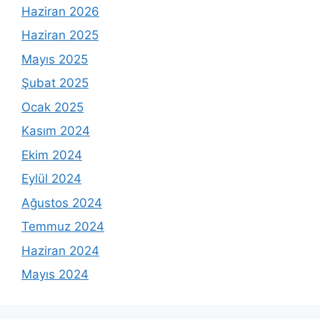
Haziran 2026
Haziran 2025
Mayıs 2025
Şubat 2025
Ocak 2025
Kasım 2024
Ekim 2024
Eylül 2024
Ağustos 2024
Temmuz 2024
Haziran 2024
Mayıs 2024