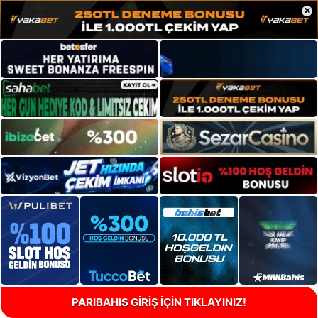
×
PARIBAHIS GİRİŞ İÇİN TIKLAYINIZ!