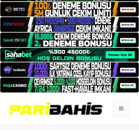
İçeriğe
atla
Menü