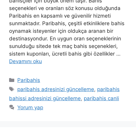
bahisçiler için büyük önem taşır. Bahis
seçenekleri ve oranları söz konusu olduğunda
Paribahis en kapsamlı ve güvenilir hizmeti
sunmaktadır. Paribahis, çeşitli etkinliklere bahis
oynamak isteyenler için oldukça aranan bir
destinasyondur. En uygun oran seçeneklerinin
sunulduğu sitede tek maç bahis seçenekleri,
sistem kuponları, ücretli bahis gibi özellikler …
Devamını oku
Kategoriler
Paribahis
Etiketler
paribahis adresinizi güncelleme
,
paribahis
bahissi adresinizi güncelleme
,
paribahis canli
Yorum yap