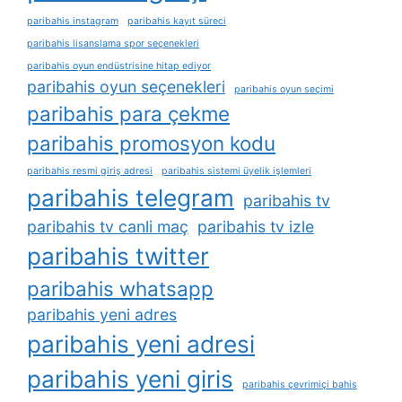
paribahis instagram
paribahis kayıt süreci
paribahis lisanslama spor seçenekleri
paribahis oyun endüstrisine hitap ediyor
paribahis oyun seçenekleri
paribahis oyun seçimi
paribahis para çekme
paribahis promosyon kodu
paribahis resmi giriş adresi
paribahis sistemi üyelik işlemleri
paribahis telegram
paribahis tv
paribahis tv canli maç
paribahis tv izle
paribahis twitter
paribahis whatsapp
paribahis yeni adres
paribahis yeni adresi
paribahis yeni giris
paribahis çevrimiçi bahis