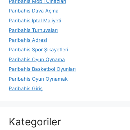
Paribahis Mobil Cihazları
Paribahis Dava Açma
Paribahis İptal Maliyeti
Paribahis Turnuvaları
Paribahis Adresi
Paribahis Spor Şikayetleri
Paribahis Oyun Oynama
Paribahis Basketbol Oyunları
Paribahis Oyun Oynamak
Paribahis Giriş
Kategoriler