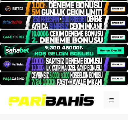
İçeriğe
atla
Menü