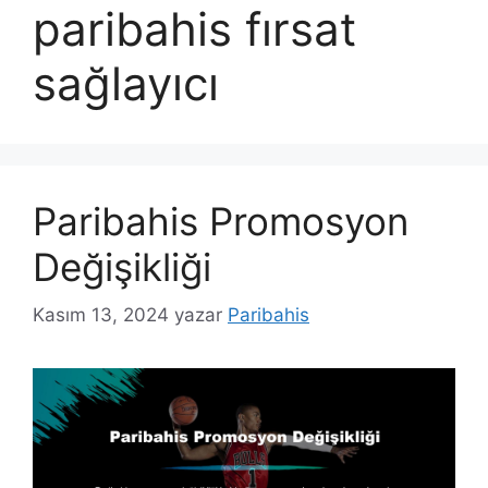
paribahis fırsat
sağlayıcı
Paribahis Promosyon
Değişikliği
Kasım 13, 2024
yazar
Paribahis