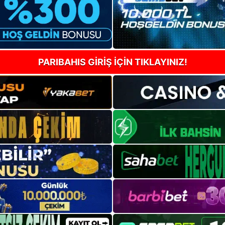
PARIBAHIS GİRİŞ İÇİN TIKLAYINIZ!