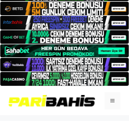
İçeriğe
atla
Menü