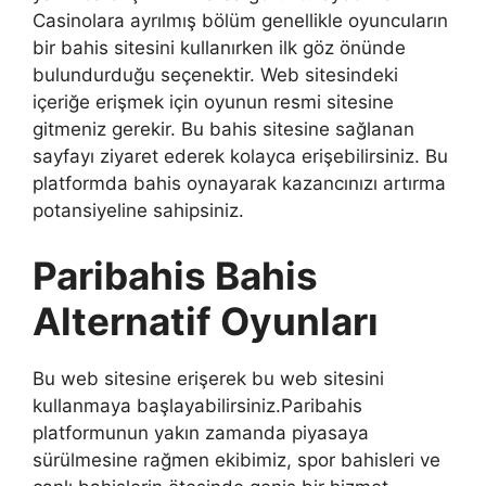
Casinolara ayrılmış bölüm genellikle oyuncuların
bir bahis sitesini kullanırken ilk göz önünde
bulundurduğu seçenektir. Web sitesindeki
içeriğe erişmek için oyunun resmi sitesine
gitmeniz gerekir. Bu bahis sitesine sağlanan
sayfayı ziyaret ederek kolayca erişebilirsiniz. Bu
platformda bahis oynayarak kazancınızı artırma
potansiyeline sahipsiniz.
Paribahis Bahis
Alternatif Oyunları
Bu web sitesine erişerek bu web sitesini
kullanmaya başlayabilirsiniz.Paribahis
platformunun yakın zamanda piyasaya
sürülmesine rağmen ekibimiz, spor bahisleri ve