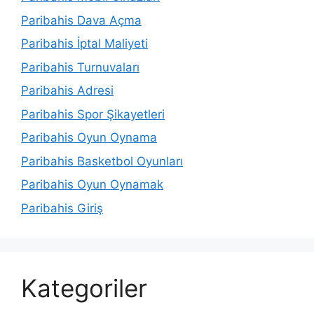
Paribahis Dava Açma
Paribahis İptal Maliyeti
Paribahis Turnuvaları
Paribahis Adresi
Paribahis Spor Şikayetleri
Paribahis Oyun Oynama
Paribahis Basketbol Oyunları
Paribahis Oyun Oynamak
Paribahis Giriş
Kategoriler