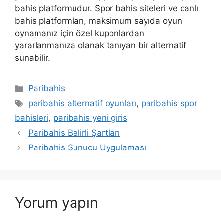
bahis platformudur. Spor bahis siteleri ve canlı
bahis platformları, maksimum sayıda oyun
oynamanız için özel kuponlardan
yararlanmanıza olanak tanıyan bir alternatif
sunabilir.
Kategoriler
Paribahis
Etiketler
paribahis alternatif oyunları
,
paribahis spor
bahisleri
,
paribahis yeni giris
Paribahis Belirli Şartları
Paribahis Sunucu Uygulaması
Yorum yapın