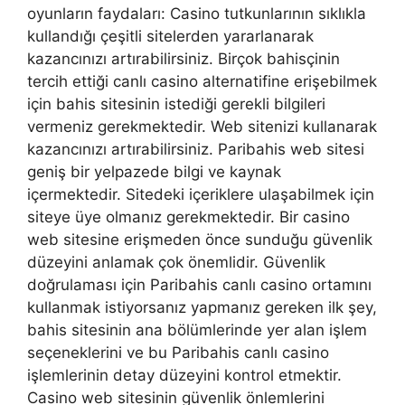
oyunların faydaları: Casino tutkunlarının sıklıkla
kullandığı çeşitli sitelerden yararlanarak
kazancınızı artırabilirsiniz. Birçok bahisçinin
tercih ettiği canlı casino alternatifine erişebilmek
için bahis sitesinin istediği gerekli bilgileri
vermeniz gerekmektedir. Web sitenizi kullanarak
kazancınızı artırabilirsiniz. Paribahis web sitesi
geniş bir yelpazede bilgi ve kaynak
içermektedir. Sitedeki içeriklere ulaşabilmek için
siteye üye olmanız gerekmektedir. Bir casino
web sitesine erişmeden önce sunduğu güvenlik
düzeyini anlamak çok önemlidir. Güvenlik
doğrulaması için Paribahis canlı casino ortamını
kullanmak istiyorsanız yapmanız gereken ilk şey,
bahis sitesinin ana bölümlerinde yer alan işlem
seçeneklerini ve bu Paribahis canlı casino
işlemlerinin detay düzeyini kontrol etmektir.
Casino web sitesinin güvenlik önlemlerini