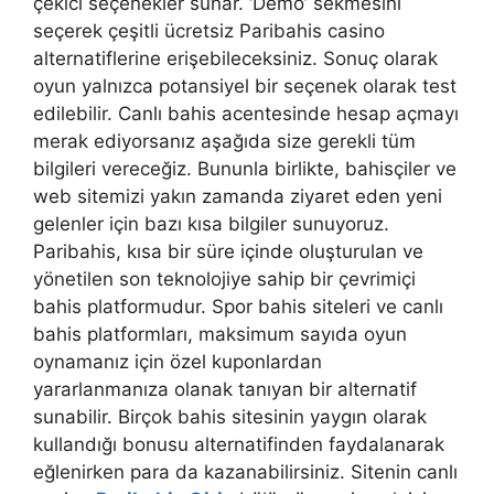
çekici seçenekler sunar. ‘Demo’ sekmesini
seçerek çeşitli ücretsiz Paribahis casino
alternatiflerine erişebileceksiniz. Sonuç olarak
oyun yalnızca potansiyel bir seçenek olarak test
edilebilir. Canlı bahis acentesinde hesap açmayı
merak ediyorsanız aşağıda size gerekli tüm
bilgileri vereceğiz. Bununla birlikte, bahisçiler ve
web sitemizi yakın zamanda ziyaret eden yeni
gelenler için bazı kısa bilgiler sunuyoruz.
Paribahis, kısa bir süre içinde oluşturulan ve
yönetilen son teknolojiye sahip bir çevrimiçi
bahis platformudur. Spor bahis siteleri ve canlı
bahis platformları, maksimum sayıda oyun
oynamanız için özel kuponlardan
yararlanmanıza olanak tanıyan bir alternatif
sunabilir. Birçok bahis sitesinin yaygın olarak
kullandığı bonusu alternatifinden faydalanarak
eğlenirken para da kazanabilirsiniz. Sitenin canlı