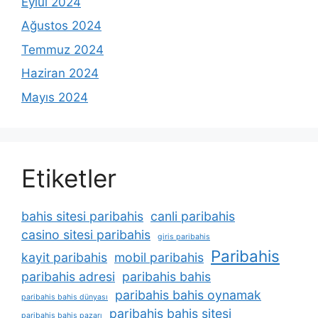
Eylül 2024
Ağustos 2024
Temmuz 2024
Haziran 2024
Mayıs 2024
Etiketler
bahis sitesi paribahis
canli paribahis
casino sitesi paribahis
giris paribahis
Paribahis
kayit paribahis
mobil paribahis
paribahis adresi
paribahis bahis
paribahis bahis oynamak
paribahis bahis dünyası
paribahis bahis sitesi
paribahis bahis pazarı